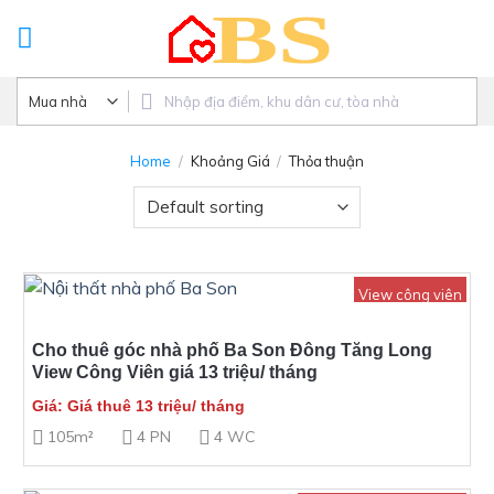
Skip
to
content
Home
/
Khoảng Giá
/
Thỏa thuận
View công viên
Cho thuê góc nhà phố Ba Son Đông Tăng Long
View Công Viên giá 13 triệu/ tháng
Giá: Giá thuê 13 triệu/ tháng
105m²
4 PN
4 WC